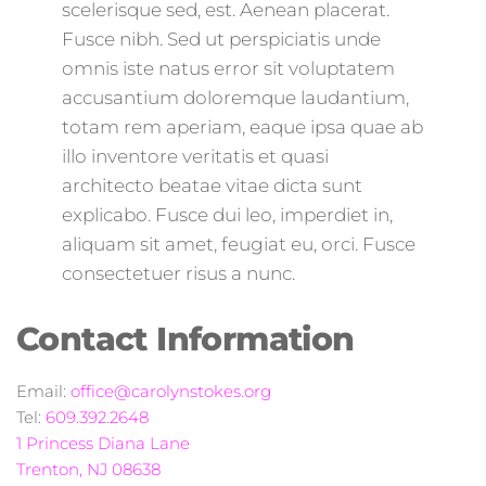
scelerisque sed, est. Aenean placerat.
Fusce nibh. Sed ut perspiciatis unde
omnis iste natus error sit voluptatem
accusantium doloremque laudantium,
totam rem aperiam, eaque ipsa quae ab
illo inventore veritatis et quasi
architecto beatae vitae dicta sunt
explicabo. Fusce dui leo, imperdiet in,
aliquam sit amet, feugiat eu, orci. Fusce
consectetuer risus a nunc.
Contact Information
Email:
office@carolynstokes.org
Tel:
609.392.2648
1 Princess Diana Lane
Trenton
,
NJ
08638