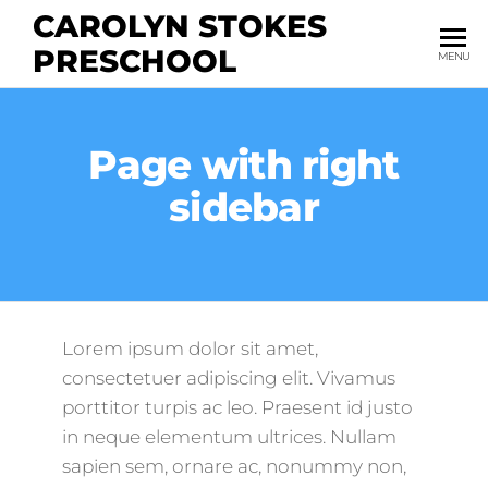
CAROLYN STOKES
PRESCHOOL
MENU
Page with right
sidebar
Lorem ipsum dolor sit amet,
consectetuer adipiscing elit. Vivamus
porttitor turpis ac leo. Praesent id justo
in neque elementum ultrices. Nullam
sapien sem, ornare ac, nonummy non,